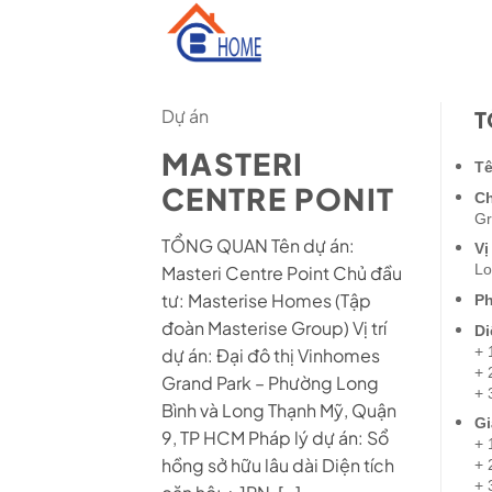
Skip
to
content
Dự án
T
MASTERI
Tê
CENTRE PONIT
Ch
Gr
TỔNG QUAN Tên dự án:
Vị
Lo
Masteri Centre Point Chủ đầu
tư: Masterise Homes (Tập
Ph
đoàn Masterise Group) Vị trí
Di
+ 
dự án: Đại đô thị Vinhomes
+ 
Grand Park – Phường Long
+ 
Bình và Long Thạnh Mỹ, Quận
Gi
9, TP HCM Pháp lý dự án: Sổ
+ 
hồng sở hữu lâu dài Diện tích
+ 
+ 