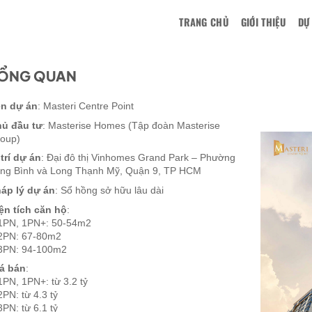
TRANG CHỦ
GIỚI THIỆU
DỰ
ỔNG QUAN
n dự án
: Masteri Centre Point
ủ đầu tư
: Masterise Homes (Tập đoàn Masterise
oup)
 trí dự án
: Đại đô thị Vinhomes Grand Park – Phường
ng Bình và Long Thạnh Mỹ, Quận 9, TP HCM
áp lý dự án
: Sổ hồng sở hữu lâu dài
ện tích căn hộ
:
1PN, 1PN+: 50-54m2
2PN: 67-80m2
3PN: 94-100m2
á bán
:
1PN, 1PN+: từ 3.2 tỷ
2PN: từ 4.3 tỷ
3PN: từ 6.1 tỷ