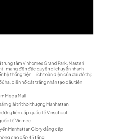
rí trung tâm Vinhomes Grand Park, Masteri
nt mang đến đặc quyền di chuyển nhanh
ến hệ thống tiện ích toàn diện của đại đô thị:
6ha, biển hồ cát trắng nhân tạo đầu tiên
om Mega Mall
sắm giải trí thời thượng Manhattan
rường liên cấp quốc tế Vinschool
quốc tế Vinmec
yền Manhattan Glory đẳng cấp
hòng cao cấp 45 tầng