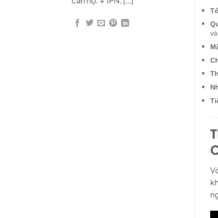
căn hộ: + 1PN, […]
Tổ
Q
và
Mậ
Ch
Th
Nh
Ti
T
C
Vớ
kh
n