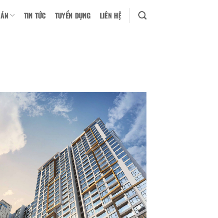
 ÁN
TIN TỨC
TUYỂN DỤNG
LIÊN HỆ