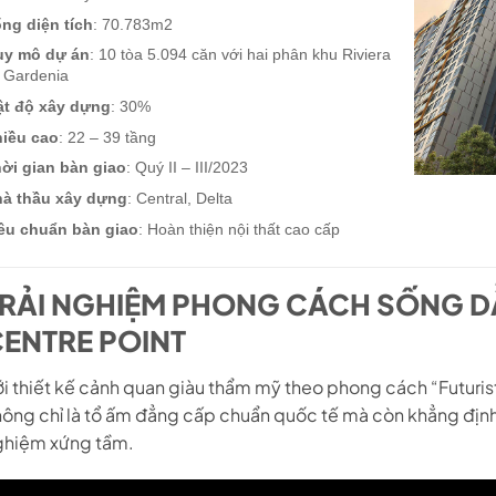
ng diện tích
: 70.783m2
uy mô dự án
: 10 tòa 5.094 căn với hai phân khu Riviera
 Gardenia
t độ xây dựng
: 30%
iều cao
: 22 – 39 tầng
ời gian bàn giao
: Quý II – III/2023
à thầu xây dựng
: Central, Delta
êu chuẩn bàn giao
: Hoàn thiện nội thất cao cấp
RẢI NGHIỆM PHONG CÁCH SỐNG DẪ
ENTRE POINT
i thiết kế cảnh quan giàu thẩm mỹ theo phong cách “Futuristi
ông chỉ là tổ ấm đẳng cấp chuẩn quốc tế mà còn khẳng định 
ghiệm xứng tầm.