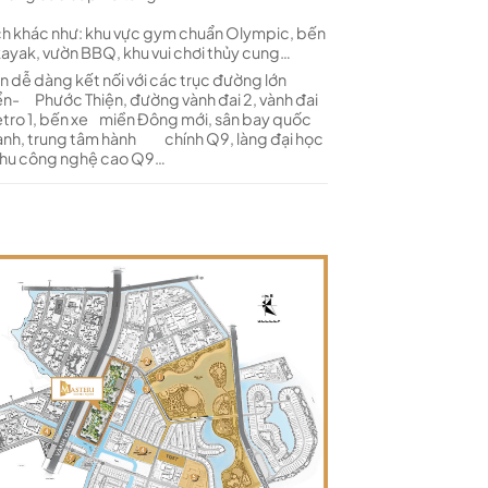
ch khác như: khu vực gym chuẩn Olympic, bến
ak, vườn BBQ, khu vui chơi thủy cung…
 dễ dàng kết nối với các trục đường lớn
n- Phước Thiện, đường vành đai 2, vành đai
etro 1, bến xe miền Đông mới, sân bay quốc
ành, trung tâm hành chính Q9, làng đại học
khu công nghệ cao Q9…