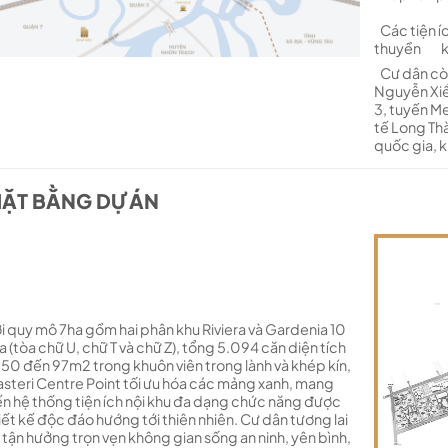
Các tiện í
thuyền kay
Cư dân còn
Nguyễn Xiể
3, tuyến M
tế Long Th
quốc gia, 
ẶT BẰNG DỰ ÁN
i quy mô 7ha gồm hai phân khu Riviera và Gardenia 10
a (tòa chữ U, chữ T và chữ Z), tổng 5.094 căn diện tích
 50 đến 97m2 trong khuôn viên trong lành và khép kín,
steri Centre Point tối ưu hóa các mảng xanh, mang
n hệ thống tiện ích nội khu đa dạng chức năng được
iết kế độc đáo hướng tới thiên nhiên. Cư dân tương lai
 tận hưởng trọn vẹn không gian sống an ninh, yên bình,