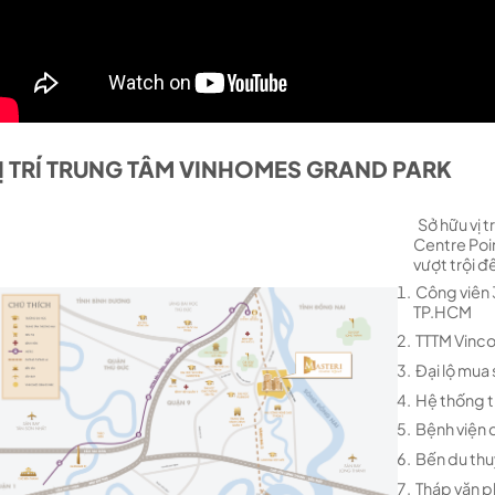
Ị TRÍ TRUNG TÂM VINHOMES GRAND PARK
Sở hữu vị t
Centre Poi
vượt trội đ
Công viên 3
TP.HCM
TTTM Vinc
Đại lộ mua 
Hệ thống t
Bệnh viện 
Bến du thu
Tháp văn p