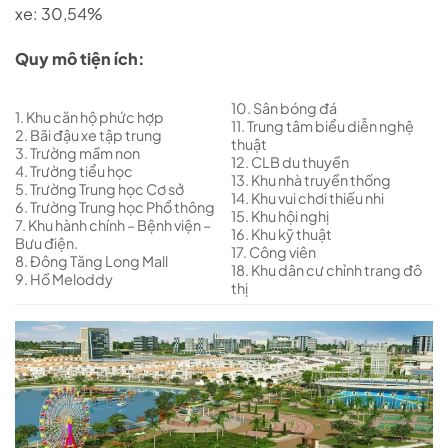
xe: 30,54%
Quy mô tiện ích:
10. Sân bóng đá
1. Khu căn hộ phức hợp
11. Trung tâm biểu diễn nghệ
2. Bãi đậu xe tập trung
thuật
3. Trường mầm non
12. CLB du thuyền
4. Trường tiểu học
13. Khu nhà truyền thống
5. Trường Trung học Cơ sở
14. Khu vui chơi thiếu nhi
6. Trường Trung học Phổ thông
15. Khu hội nghị
7. Khu hành chính – Bệnh viện –
16. Khu kỹ thuật
Bưu điện.
17. Công viên
8. Đông Tăng Long Mall
18. Khu dân cư chỉnh trang đô
9. Hồ Meloddy
thị