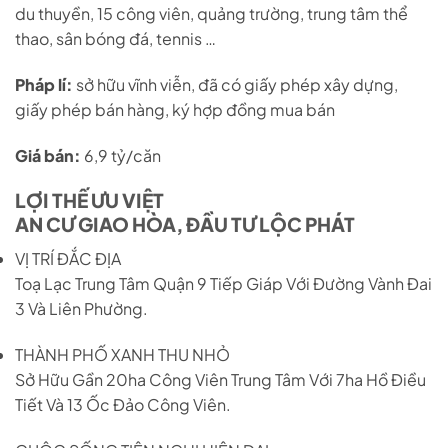
du thuyền, 15 công viên, quảng trường, trung tâm thể
thao, sân bóng đá, tennis …
Pháp lí:
sở hữu vĩnh viễn, đã có giấy phép xây dựng,
giấy phép bán hàng, ký hợp đồng mua bán
Giá bán:
6,9 tỷ/căn
LỢI THẾ ƯU VIỆT
AN CƯ GIAO HÒA, ĐẦU TƯ LỘC PHÁT
VỊ TRÍ ĐẮC ĐỊA
Toạ Lạc Trung Tâm Quận 9 Tiếp Giáp Với Đường Vành Đai
3 Và Liên Phường.
THÀNH PHỐ XANH THU NHỎ
Sở Hữu Gần 20ha Công Viên Trung Tâm Với 7ha Hồ Điều
Tiết Và 13 Ốc Đảo Công Viên.