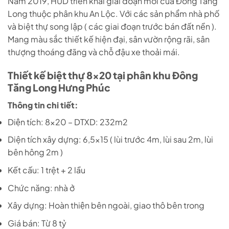
Năm 2019, HUD triển khai giai đoạn mới của Đông Tăng
Long thuộc phân khu An Lộc. Với các sản phẩm nhà phố
và biệt thự song lập ( các giai đoạn trước bán đất nền ).
Mang màu sắc thiết kế hiện đại, sân vườn rộng rãi, sân
thượng thoáng đãng và chỗ đậu xe thoải mái.
Thiết kế biệt thự 8×20 tại phân khu Đông
Tăng Long Hưng Phúc
Thông tin chi tiết:
Diện tích: 8×20 – DTXD: 232m2
Diện tích xây dựng: 6,5×15 ( lùi trước 4m, lùi sau 2m, lùi
bên hông 2m )
Kết cấu: 1 trệt + 2 lầu
Chức năng: nhà ở
Xây dựng: Hoàn thiện bên ngoài, giao thô bên trong
Giá bán: Từ 8 tỷ