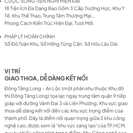
CUỘC SỐNG TIỆN NGHI HIỆN ĐẠI
18 Tiện Ích Đa Dạng Bao Gồm 3 Cấp Trường Học, Khu Y
Tế, Khu Thể Thao, Trung Tâm Thương Mại…
Phong Cách Kiến Trúc Hiện Đại, Tươi Mới.
PHÁP LÝ HOÀN CHỈNH
Sổ Đỏ Toàn Khu, Sổ Hồng Từng Căn. Sở Hữu Lâu Dài.
VỊ TRÍ
GIAO THOA, DỄ DÀNG KẾT NỐI
Đông Tăng Long – An Lộc (một phân khu thuộc Khu đô
thị Đông Tăng Long) tọa lạc ngay trung tâm quận 9 tiếp
giáp với đường Vành Đai 3 và Liên Phường. Khu vực giao
thoa dễ dàng kết nối đến các khu vực trọng điểm của
thành phố. Đây là điểm nối quan trọng giữa 2 khu công
nghệ cao, được xem là “khu vực sáng tạo”của TP.HCM,
quy tụ nhiều công trình trọng điểm: Khu Công nghệ cao,