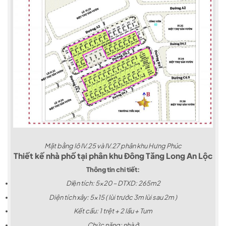
Mặt bằng lô IV.25 và IV.27 phân khu Hưng Phúc
Thiết kế nhà phố tại phân khu Đông Tăng Long An Lộc
Thông tin chi tiết:
Diện tích: 5×20 – DTXD: 265m2
Diện tích xây: 5×15 ( lùi trước 3m lùi sau 2m )
Kết cấu: 1 trệt + 2 lầu + Tum
Chức năng: nhà ở