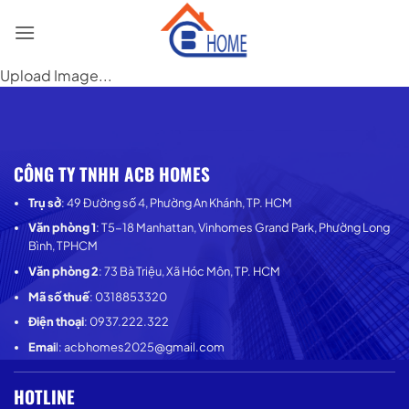
Skip
to
content
Upload Image...
CÔNG TY TNHH АСВ НОMES
Trụ sở
: 49 Đường số 4, Phường An Khánh, TP. HCM
Văn phòng 1
: T5-18 Manhattan, Vinhomes Grand Park, Phường Long
Bình, TPHCM
Văn phòng 2
: 73 Bà Triệu, Xã Hóc Môn, TP. HCM
Mã số thuế
: 0318853320
Điện thoại
: 0937.222.322
Emai
l: acbhomes2025@gmail.com
HOTLINE