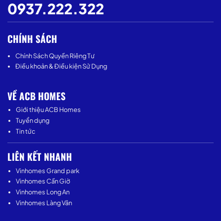
0937.222.322
CHÍNH SÁCH
Chính Sách Quyền Riêng Tư
Điều khoản & Điều kiện Sử Dụng
VỀ ACB HOMES
Giới thiệu ACB Homes
Tuyển dụng
Tin tức
LIÊN KẾT NHANH
Vinhomes Grand park
Vinhomes Cần Giờ
Vinhomes Long An
Vinhomes Làng Vân