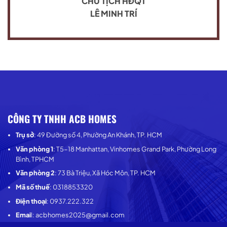
CHỦ TỊCH HĐQT
LÊ MINH TRÍ
CÔNG TY TNHH АСВ НОMES
Trụ sở
: 49 Đường số 4, Phường An Khánh, TP. HCM
Văn phòng 1
: T5-18 Manhattan, Vinhomes Grand Park, Phường Long
Bình, TPHCM
Văn phòng 2
: 73 Bà Triệu, Xã Hóc Môn, TP. HCM
Mã số thuế
: 0318853320
Điện thoại
: 0937.222.322
Emai
l: acbhomes2025@gmail.com