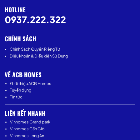
HOTLINE
0937.222.322
CHÍNH SÁCH
Chính Sách Quyền Riêng Tư
Điều khoản & Điều kiện Sử Dụng
VỀ ACB HOMES
Giới thiệu ACB Homes
Tuyển dụng
Tin tức
LIÊN KẾT NHANH
Vinhomes Grand park
Vinhomes Cần Giờ
Vinhomes Long An