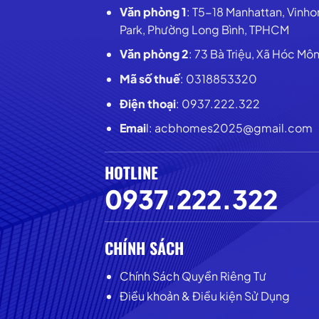
Văn phòng 1
: T5-18 Manhattan, Vinh
Park, Phường Long Bình, TPHCM
Văn phòng 2
: 73 Bà Triệu, Xã Hóc Mô
Mã số thuế
: 0318853320
Điện thoại
: 0937.222.322
Emai
l: acbhomes2025@gmail.com
HOTLINE
0937.222.322
CHÍNH SÁCH
Chính Sách Quyền Riêng Tư
Điều khoản & Điều kiện Sử Dụng