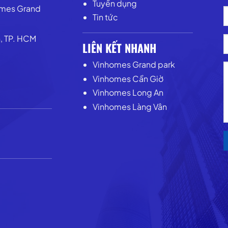
Tuyển dụng
omes Grand
Tin tức
n, TP. HCM
LIÊN KẾT NHANH
Vinhomes Grand park
Vinhomes Cần Giờ
Vinhomes Long An
Vinhomes Làng Vân