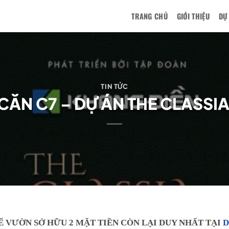
TRANG CHỦ
GIỚI THIỆU
DỰ
TIN TỨC
CĂN C7 – DỰ ÁN THE CLASSI
KẾ VƯỜN SỞ HỮU 2 MẶT TIỀN CÒN LẠI DUY NHẤT TẠI
D