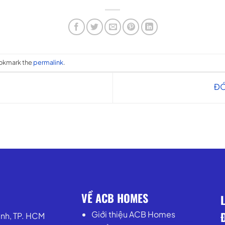
ookmark the
permalink
.
ĐÓ
VỀ ACB HOMES
Giới thiệu ACB Homes
ánh, TP. HCM