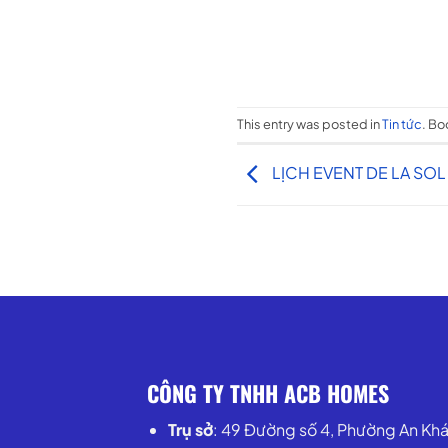
This entry was posted in
Tin tức
. B
LỊCH EVENT DE LA SOL
CÔNG TY TNHH АСВ НОMES
Trụ sở
: 49 Đường số 4, Phường An Kh