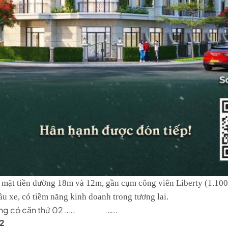
 2 mặt tiền đường 18m và 12m, gần cụm công viên Liberty (1.10
ầu xe, có tiềm năng kinh doanh trong tương lai.
ng có căn thứ 02 …..
…..
2