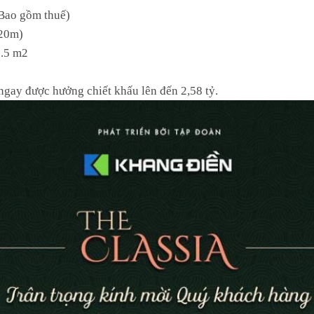
(Bao gồm thuế)
x20m)
0.5 m2
gay được hưởng chiết khấu lên đến 2,58 tỷ.