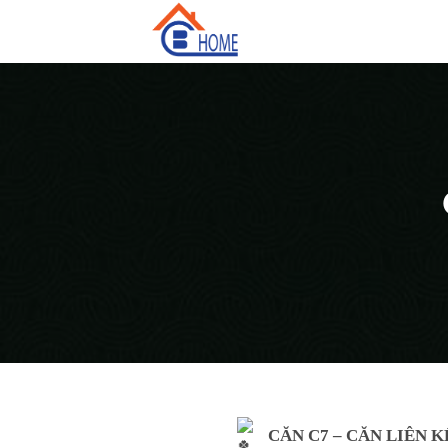
Skip
to
content
CĂN C7 – CĂN LIÊN 