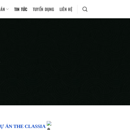
 ÁN
TIN TỨC
TUYỂN DỤNG
LIÊN HỆ
A
Ự ÁN THE CLASSIA